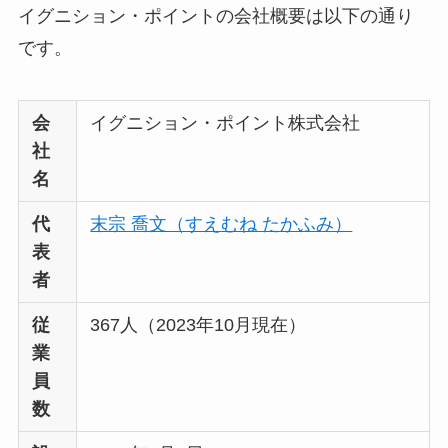
イグニション・ポイントの会社概要は以下の通り
です。
会
イグニション・ポイント株式会社
社
名
代
末宗 喬文（すえむね たかふみ）
表
者
従
367人（2023年10月現在）
業
員
数