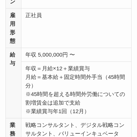
ン
雇
正社員
用
形
態
給
年収 5,000,000円 〜
与
年収＝月給×12＋業績賞与
月給＝基本給＋固定時間外手当（45時間
分）
※45時間を超える時間外労働についての
割増賃金は追加で支給
※業績賞与年1回（12月）
業
戦略コンサルタント、デジタル戦略コン
務
サルタント、バリューインキュベータ